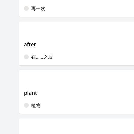
再一次
after
在......之后
plant
植物