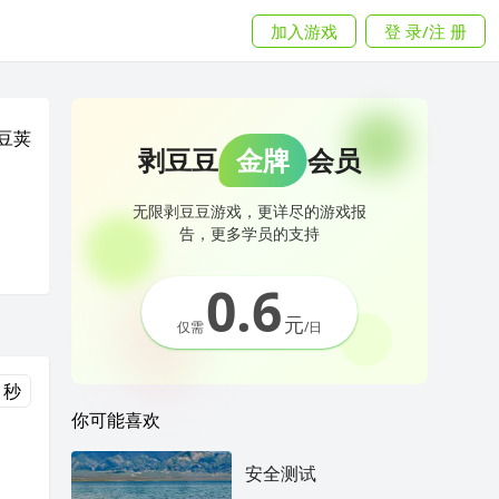
加入游戏
登 录/注 册
豆荚
剥豆豆
金牌
会员
无限剥豆豆游戏，更详尽的游戏报
告，更多学员的支持
0.6
元
仅需
/日
 秒
你可能喜欢
安全测试