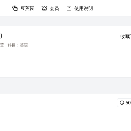
豆荚园
会员
使用说明
）
收藏
置
科目：英语
60