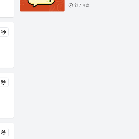
剥了 4 次
 秒
 秒
 秒