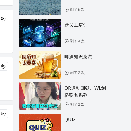
剥了 6 次
 秒
新员工培训
剥了 4 次
啤酒知识竞赛
 秒
剥了 2 次
OR运动回朝、WL剑
桥联名系列
剥了 2 次
 秒
QUIZ