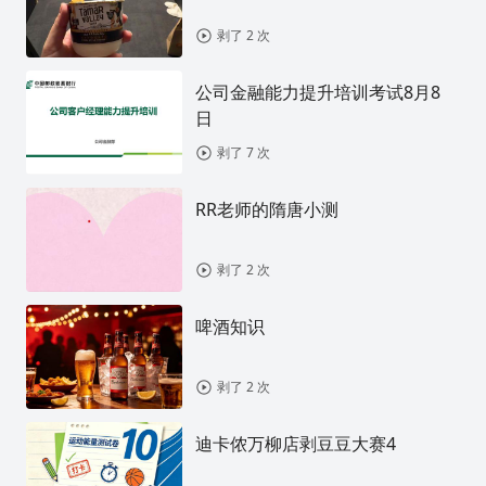
剥了 2 次
公司金融能力提升培训考试8月8
日
剥了 7 次
RR老师的隋唐小测
剥了 2 次
啤酒知识
剥了 2 次
迪卡侬万柳店剥豆豆大赛4