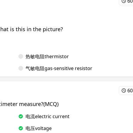
60
 this in the picture?
热敏电阻thermistor
气敏电阻gas-sensitive resistor
60
eter measure?(MCQ)
电流electric current
电压voltage