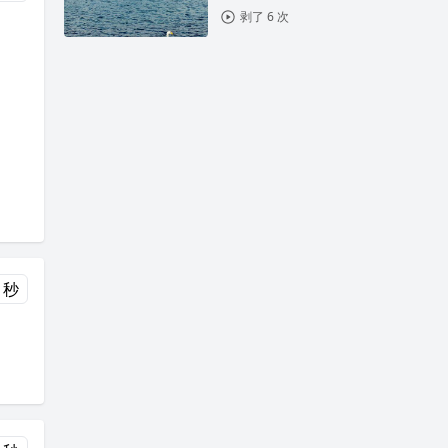
剥了 6 次
 秒