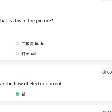
 this in the picture?
二极管diode
钉子nail
60
 flow of electric current.
错