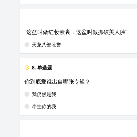
“这盆叫做红妆素裹，这盆叫做抓破美人脸”
天龙八部段誉
8. 单选题
你到底爱谁出自哪张专辑？
我仍然是我
牵挂你的我