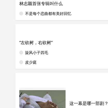
林志颖首张专辑叫什么
不是每个恋曲都有美好回忆
“左砍树，右砍树”
旋风小子四毛
皮少庭
这一幕是哪一部剧