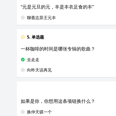
“元是元旦的元，丰是丰衣足食的丰”
聊斋志异王元丰
5. 单选题
一杯咖啡的时间是哪张专辑的歌曲？
去走走
向昨天说再见
如果是你，你想用这条项链换什么？
换仲天骐一个