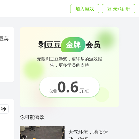
加入游戏
登 录/注 册
豆荚
剥豆豆
金牌
会员
无限剥豆豆游戏，更详尽的游戏报
告，更多学员的支持
0.6
元
仅需
/日
 秒
你可能喜欢
大气环流，地质运