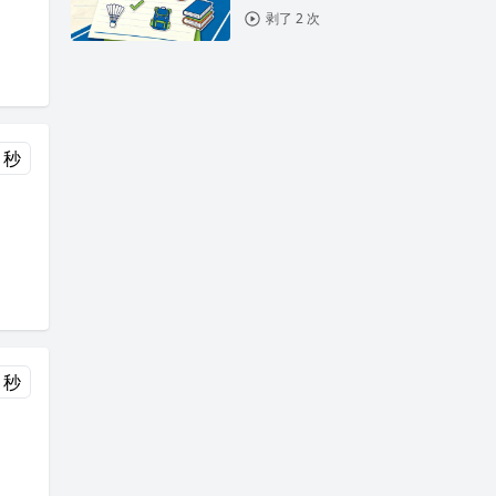
剥了 2 次
 秒
 秒