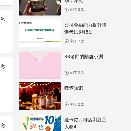
动，洋流
剥了 2 次
 秒
公司金融能力提升培
训考试8月8日
剥了 7 次
RR老师的隋唐小测
 秒
剥了 2 次
啤酒知识
剥了 2 次
迪卡侬万柳店剥豆豆
 秒
大赛4