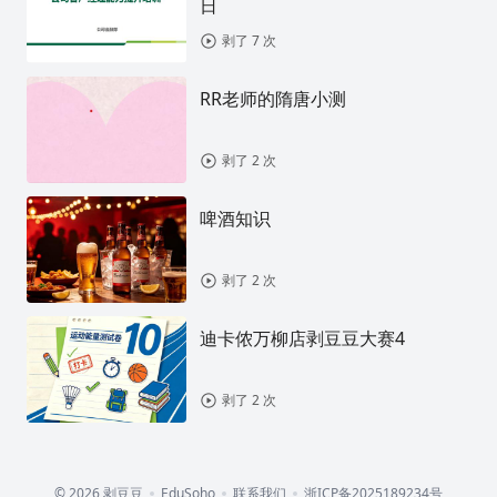
日
剥了 7 次
RR老师的隋唐小测
剥了 2 次
啤酒知识
剥了 2 次
迪卡侬万柳店剥豆豆大赛4
剥了 2 次
© 2026 剥豆豆
EduSoho
联系我们
浙ICP备2025189234号