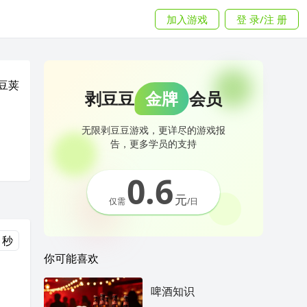
加入游戏
登 录/注 册
豆荚
剥豆豆
金牌
会员
无限剥豆豆游戏，更详尽的游戏报
告，更多学员的支持
0.6
元
仅需
/日
 秒
你可能喜欢
啤酒知识