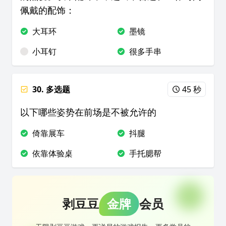
佩戴的配饰：
大耳环
墨镜
小耳钉
很多手串
30. 多选题
45 秒
以下哪些姿势在前场是不被允许的
倚靠展车
抖腿
依靠体验桌
手托腮帮
剥豆豆
金牌
会员