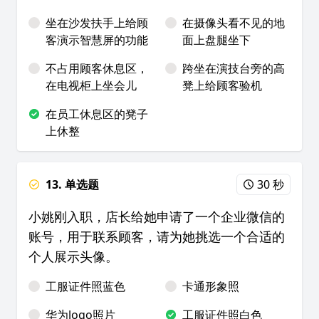
坐在沙发扶手上给顾
在摄像头看不见的地
客演示智慧屏的功能
面上盘腿坐下
不占用顾客休息区，
跨坐在演技台旁的高
在电视柜上坐会儿
凳上给顾客验机
在员工休息区的凳子
上休整
13. 单选题
30 秒
小姚刚入职，店长给她申请了一个企业微信的
账号，用于联系顾客，请为她挑选一个合适的
个人展示头像。
工服证件照蓝色
卡通形象照
华为logo照片
工服证件照白色