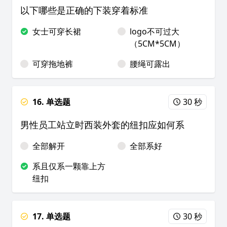
以下哪些是正确的下装穿着标准
女士可穿长裙
logo不可过大
（5CM*5CM）
可穿拖地裤
腰绳可露出
16. 单选题
30 秒
男性员工站立时西装外套的纽扣应如何系
全部解开
全部系好
系且仅系一颗靠上方
纽扣
17. 单选题
30 秒