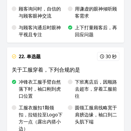
顾客询问时，自信的
用谦虚的眼神倾听顾
与顾客眼神交流
客需求
与顾客沟通后时眼神
上下打量顾客后，再
平视且专注
回应问题
22. 单选题
30 秒
关于工服穿着，下列合规的是
冲锋衣工服手臂自然
下班离店后，因顺路
落下时，袖口刚到虎
去超市，穿着工服前
口位置
往
工服衣服扣1颗领
圆领工服肩线略宽于
扣，拉链拉至Logo下
肩膀边缘，袖口到二
方一点（露出内搭小
头肌下端
边）