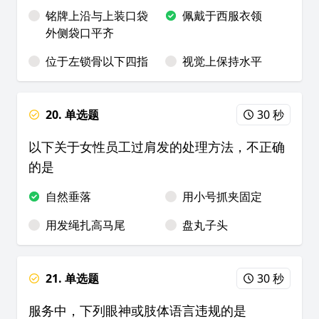
铭牌上沿与上装口袋
佩戴于西服衣领
外侧袋口平齐
位于左锁骨以下四指
视觉上保持水平
20. 单选题
30 秒
以下关于女性员工过肩发的处理方法，不正确
的是
自然垂落
用小号抓夹固定
用发绳扎高马尾
盘丸子头
21. 单选题
30 秒
服务中，下列眼神或肢体语言违规的是