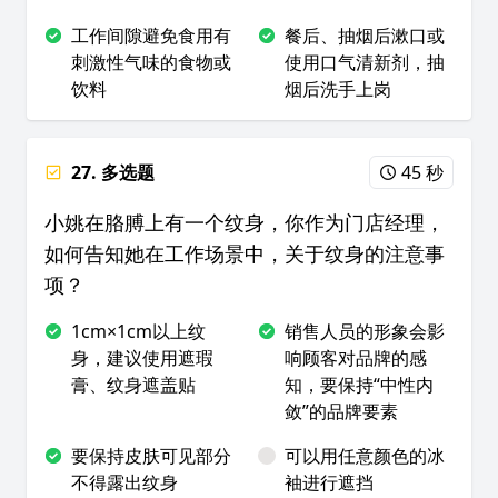
工作间隙避免食用有
餐后、抽烟后漱口或
刺激性气味的食物或
使用口气清新剂，抽
饮料
烟后洗手上岗
27. 多选题
45 秒
小姚在胳膊上有一个纹身，你作为门店经理，
如何告知她在工作场景中，关于纹身的注意事
项？
1cm×1cm以上纹
销售人员的形象会影
身，建议使用遮瑕
响顾客对品牌的感
膏、纹身遮盖贴
知，要保持“中性内
敛”的品牌要素
要保持皮肤可见部分
可以用任意颜色的冰
不得露出纹身
袖进行遮挡