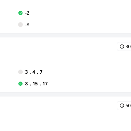
-2
-8
30
3，4，7
8，15，17
60