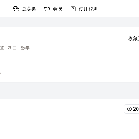
豆荚园
会员
使用说明
收藏
置
科目：数学
2
20