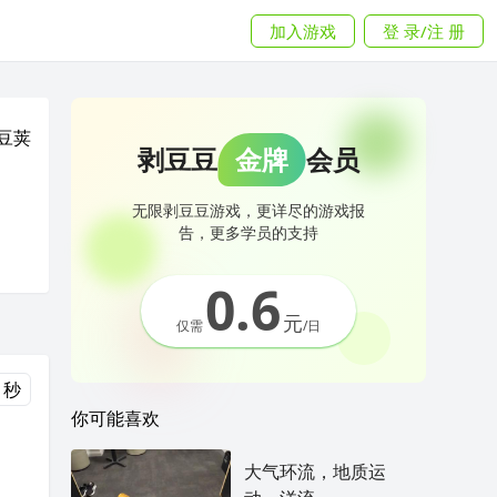
加入游戏
登 录/注 册
豆荚
剥豆豆
金牌
会员
无限剥豆豆游戏，更详尽的游戏报
告，更多学员的支持
0.6
元
仅需
/日
 秒
你可能喜欢
大气环流，地质运