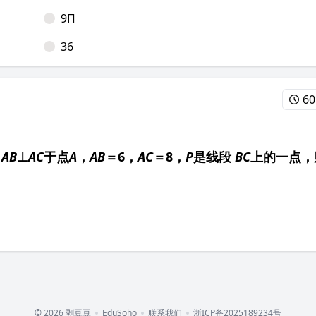
9Π
36
60
，
AB
⊥
AC
于点
A
，
AB
＝6，
AC
＝8，
P
是线段
BC
上的一点，
© 2026 剥豆豆
EduSoho
联系我们
浙ICP备2025189234号