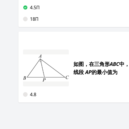
4.5Π
18Π
如图，在三角形
ABC
中
线段
AP
的最小值为
4.8