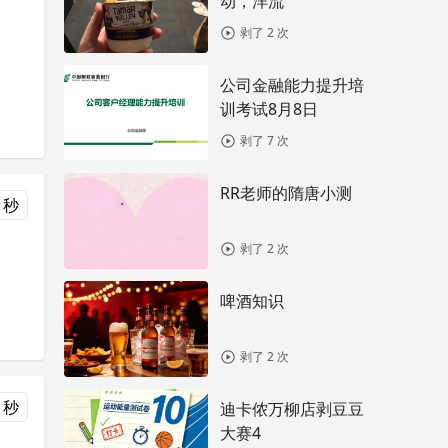
动，洋流
剥了 2 次
公司金融能力提升培
训考试8月8日
剥了 7 次
RR老师的隋唐小测
 秒
剥了 2 次
啤酒知识
剥了 2 次
 秒
迪卡侬万柳店剥豆豆
大赛4