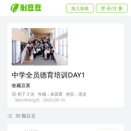
加入游戏
登 录/注 册
中学全员德育培训DAY1
收藏豆荚
剥了 3 次
年级：未设置
科目：语文
Bert.Wong浩
2025-08-10
30 颗豆豆