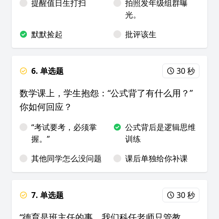
提醒值日生打扫
拍照发年级组群曝
光。
默默捡起
批评该生
6. 单选题
30 秒
数学课上，学生抱怨：“公式背了有什么用？”
你如何回应？
“考试要考，必须掌
公式背后是逻辑思维
握。”
训练
其他同学怎么没问题
课后单独给你补课
7. 单选题
30 秒
“德育是班主任的事，我们科任老师只管教