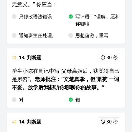
无意义。” 你应当：
只修改语法错误
写评语：“理解，愿和
你聊聊
通知班主任处理。
思想偏激，重写
13. 判断题
30 秒
学生小陈在周记中写“父母离婚后，我觉得自己
是累赘”。
老师批注：“文笔真挚，但‘累赘’一词
不妥。放学后我想听你聊聊你的故事。”
对
错
14. 判断题
30 秒