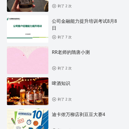
剥了 2 次
公司金融能力提升培训考试8月8
日
剥了 7 次
RR老师的隋唐小测
剥了 2 次
啤酒知识
剥了 2 次
迪卡侬万柳店剥豆豆大赛4