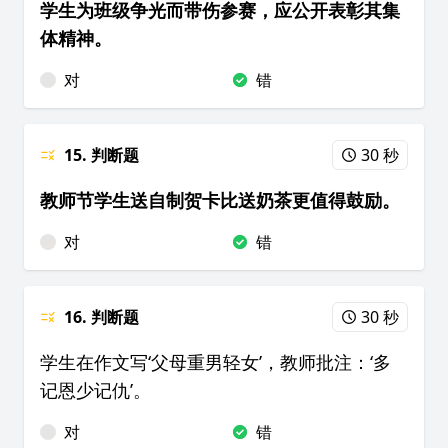
学生为班级争光而带伤参赛，应公开表彰其集
体精神。
对
错
15. 判断题
30 秒
教师节学生送自制贺卡比送奶茶更值得鼓励。
对
错
16. 判断题
30 秒
学生在作文写‘父母重男轻女’，教师批注：‘多
记恩少记仇’。
对
错