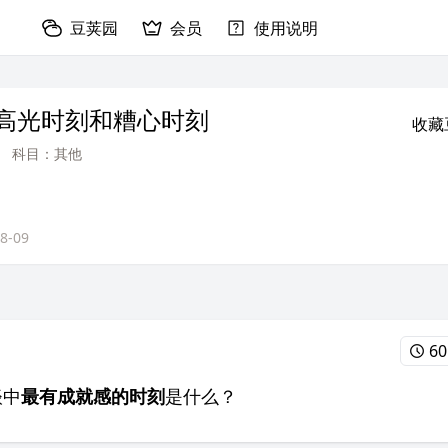
豆荚园
会员
使用说明
谈高光时刻和糟心时刻
收藏
科目：其他
8-09
60
谈中
最有成就感的时刻
是什么？