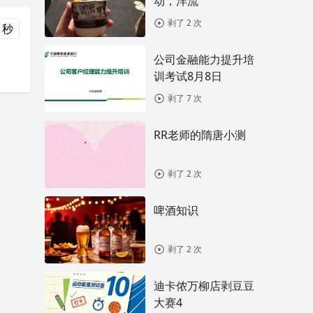
动，洋流
剥了 2 次
 秒
公司金融能力提升培
训考试8月8日
剥了 7 次
RR老师的隋唐小测
剥了 2 次
啤酒知识
剥了 2 次
迪卡侬万柳店剥豆豆
大赛4