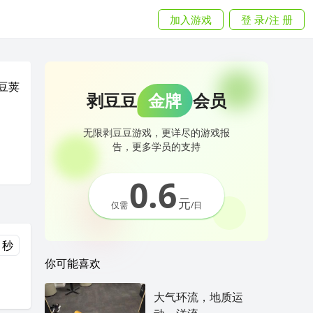
加入游戏
登 录/注 册
豆荚
剥豆豆
金牌
会员
无限剥豆豆游戏，更详尽的游戏报
告，更多学员的支持
0.6
元
仅需
/日
 秒
你可能喜欢
大气环流，地质运