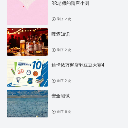
RR老师的隋唐小测
剥了 2 次
啤酒知识
剥了 2 次
迪卡侬万柳店剥豆豆大赛4
剥了 2 次
安全测试
剥了 6 次