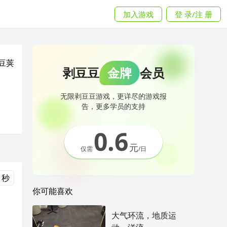
加入游戏
登 录/注 册
豆荚
剥豆豆
金牌
会员
无限剥豆豆游戏，更详尽的游戏报
告，更多学员的支持
0.6
元
仅需
/日
 秒
你可能喜欢
大气环流，地质运