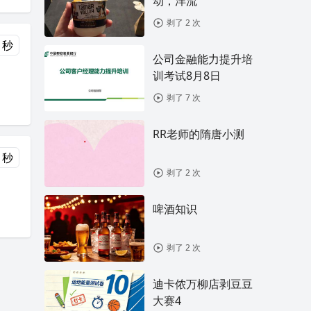
动，洋流
剥了 2 次
 秒
公司金融能力提升培
训考试8月8日
剥了 7 次
RR老师的隋唐小测
 秒
剥了 2 次
啤酒知识
剥了 2 次
迪卡侬万柳店剥豆豆
大赛4