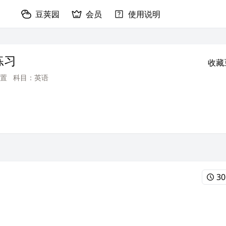
豆荚园
会员
使用说明
练习
收藏
置
科目：英语
30