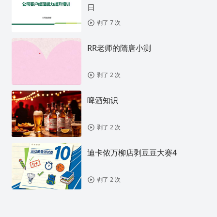
日
剥了 7 次
RR老师的隋唐小测
剥了 2 次
啤酒知识
剥了 2 次
迪卡侬万柳店剥豆豆大赛4
剥了 2 次