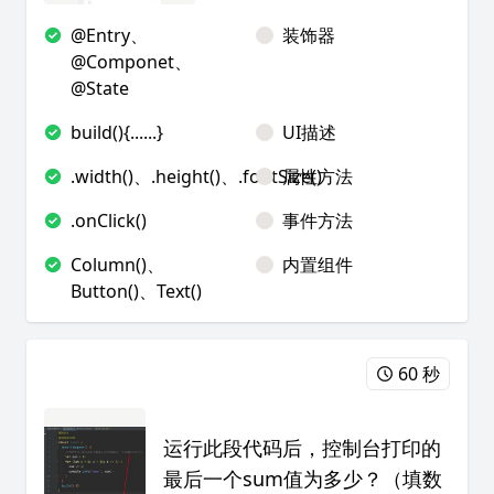
@Entry、
装饰器
@Componet、
@State
build(){......}
UI描述
.width()、.height()、.fontSize()
属性方法
.onClick()
事件方法
Column()、
内置组件
Button()、Text()
60 秒
运行此段代码后，控制台打印的
最后一个sum值为多少？（填数