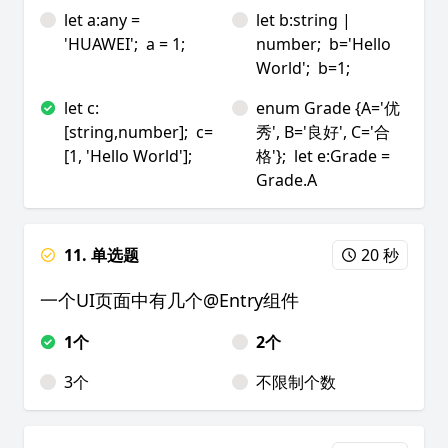
let a:any =
let b:string |
'HUAWEI'; a = 1;
number; b='Hello
World'; b=1;
let c:
enum Grade {A='优
[string,number]; c=
秀', B='良好', C='合
[1, 'Hello World'];
格'}; let e:Grade =
Grade.A
11. 单选题
20 秒
一个UI页面中有几个@Entry组件
1个
2个
3个
不限制个数