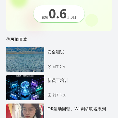
0.6
元
仅需
/日
你可能喜欢
安全测试
剥了 5 次
新员工培训
剥了 3 次
OR运动回朝、WL剑桥联名系列