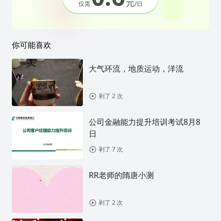
元
仅需
/日
你可能喜欢
大气环流，地质运动，洋流
剥了 2 次
公司金融能力提升培训考试8月8
日
剥了 7 次
RR老师的隋唐小测
剥了 2 次