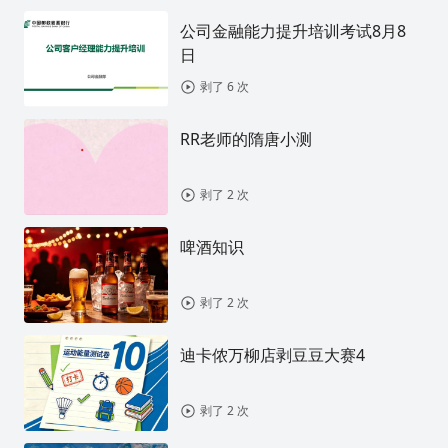
公司金融能力提升培训考试8月8
日
剥了 6 次
RR老师的隋唐小测
剥了 2 次
啤酒知识
剥了 2 次
迪卡侬万柳店剥豆豆大赛4
剥了 2 次