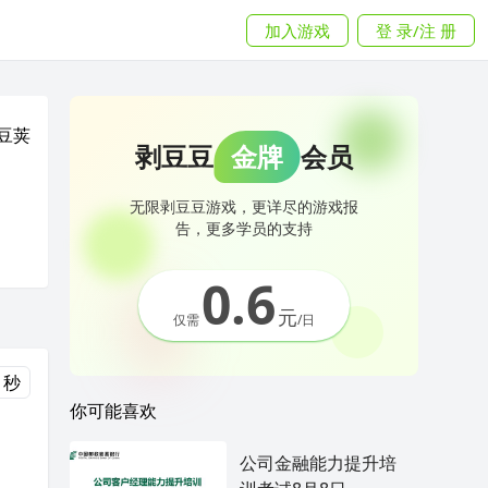
加入游戏
登 录/注 册
豆荚
剥豆豆
金牌
会员
无限剥豆豆游戏，更详尽的游戏报
告，更多学员的支持
0.6
元
仅需
/日
 秒
你可能喜欢
公司金融能力提升培