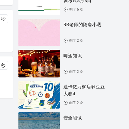
训考试8月8日
剥了 6 次
 秒
RR老师的隋唐小测
剥了 2 次
啤酒知识
 秒
剥了 2 次
迪卡侬万柳店剥豆豆
大赛4
剥了 2 次
安全测试