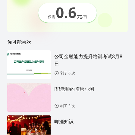
0.6
元
仅需
/日
你可能喜欢
公司金融能力提升培训考试8月8
日
剥了 6 次
RR老师的隋唐小测
剥了 2 次
啤酒知识