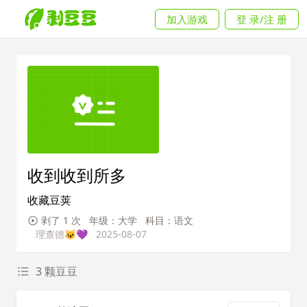
加入游戏
登 录/注 册
收到收到所多
收藏豆荚
剥了 1 次
年级：大学
科目：语文
理查德🐱💜
2025-08-07
3 颗豆豆