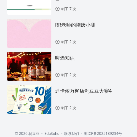
剥了 7 次
RR老师的隋唐小测
剥了 2 次
啤酒知识
剥了 2 次
迪卡侬万柳店剥豆豆大赛4
剥了 2 次
© 2026 剥豆豆
EduSoho
联系我们
浙ICP备2025189234号