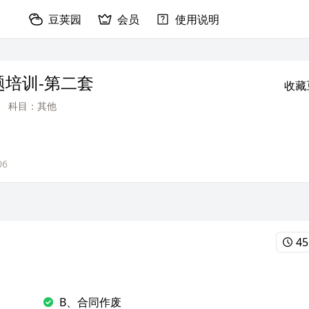
豆荚园
会员
使用说明
培训-第二套
收藏
科目：其他
06
45
B、合同作废