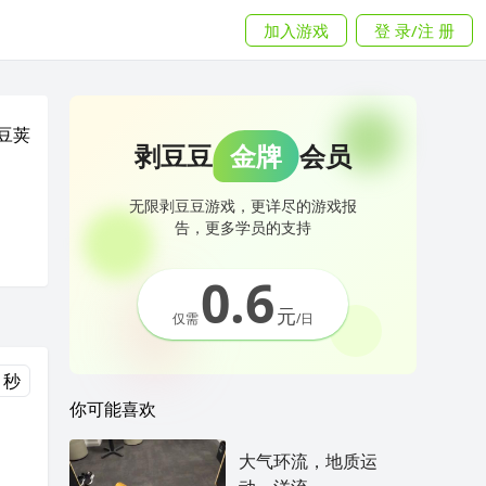
加入游戏
登 录/注 册
豆荚
剥豆豆
金牌
会员
无限剥豆豆游戏，更详尽的游戏报
告，更多学员的支持
0.6
元
仅需
/日
 秒
你可能喜欢
大气环流，地质运