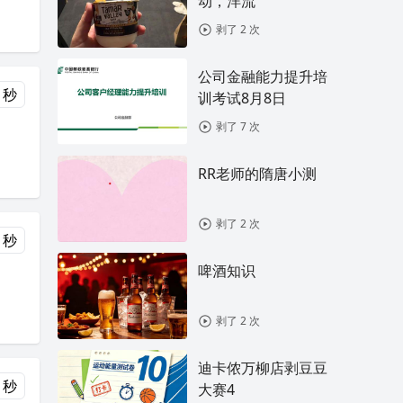
动，洋流
剥了 2 次
公司金融能力提升培
 秒
训考试8月8日
剥了 7 次
RR老师的隋唐小测
剥了 2 次
 秒
啤酒知识
剥了 2 次
迪卡侬万柳店剥豆豆
 秒
大赛4