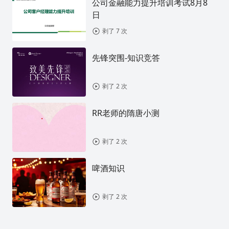
公司金融能力提升培训考试8月8
日
剥了 7 次
先锋突围-知识竞答
剥了 2 次
RR老师的隋唐小测
剥了 2 次
啤酒知识
剥了 2 次