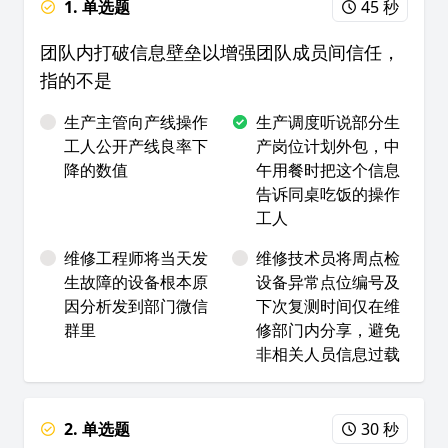
1. 单选题
45 秒
团队内打破信息壁垒以增强团队成员间信任，
指的不是
生产主管向产线操作
生产调度听说部分生
工人公开产线良率下
产岗位计划外包，中
降的数值
午用餐时把这个信息
告诉同桌吃饭的操作
工人
维修工程师将当天发
维修技术员将周点检
生故障的设备根本原
设备异常点位编号及
因分析发到部门微信
下次复测时间仅在维
群里
修部门内分享，避免
非相关人员信息过载
2. 单选题
30 秒