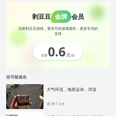
剥豆豆
金牌
会员
无限剥豆豆游戏，更详尽的游戏报告，更多学员的
支持
0.6
元
仅需
/日
你可能喜欢
大气环流，地质运动，洋流
剥了 2 次