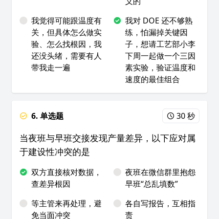
义的
我觉得可能跟温度有
我对 DOE 还不够熟
关，但具体怎么做实
练，怕漏掉关键因
验、怎么找根因，我
子，想请工艺部小李
还没头绪，需要有人
下周一起做一个三因
带我走一遍
素实验，验证温度和
速度的最佳组合
6. 单选题
30 秒
当夜班与早班交接发现产量差异，以下应对属
于建设性冲突的是
双方直接核对数据，
夜班在微信群里抱怨
查差异根因
早班“总乱填数”
等主管来再处理，避
各自写报告，互相指
免当面冲突
责