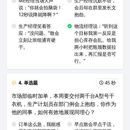
ME经理当场大声
生产经理沉默不语，
说：”你就会拍脑袋！
会后却在群里发长文
12秒说降就降啊？“
抱怨。
生产经理笑着答
物流经理说：“听到这
应：“没问题。”散会
个目标我第一反应是
立刻让班组通宵硬
担心库存会乱。给我
干。
两小时把瓶颈数据拉
出来，再汇报是否可
行。”
4. 单选题
45 秒
市场部临时加单，本周要交付两千台A型号干
衣机，生产计划员在部门例会上抱怨，你作为
他的同事，如何有效地展现同理心？
订单这么急，我能感
早点散会早点干活，