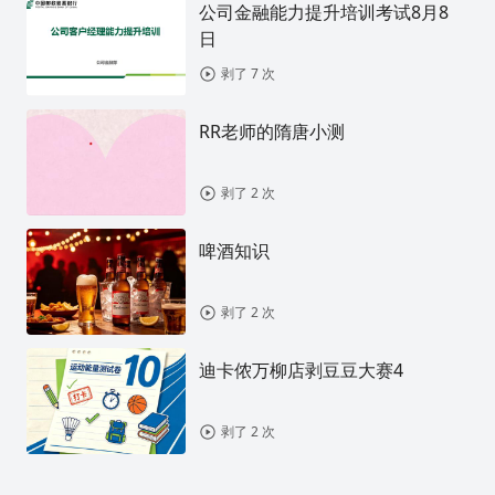
公司金融能力提升培训考试8月8
日
剥了 7 次
RR老师的隋唐小测
剥了 2 次
啤酒知识
剥了 2 次
迪卡侬万柳店剥豆豆大赛4
剥了 2 次