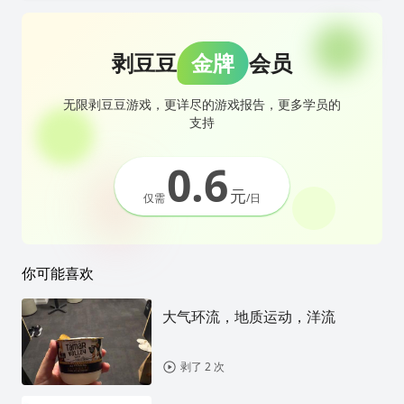
剥豆豆
金牌
会员
无限剥豆豆游戏，更详尽的游戏报告，更多学员的
支持
0.6
元
仅需
/日
你可能喜欢
大气环流，地质运动，洋流
剥了 2 次