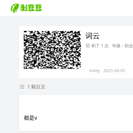
词云
剥了 1 次
年级：职业
miley
2025-08-05
1 颗豆豆
都是v