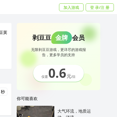
加入游戏
登 录/注 册
豆荚
剥豆豆
金牌
会员
无限剥豆豆游戏，更详尽的游戏报
告，更多学员的支持
0.6
元
仅需
/日
 秒
你可能喜欢
大气环流，地质运