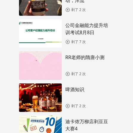
动，洋流
剥了 2 次
公司金融能力提升培
训考试8月8日
剥了 7 次
RR老师的隋唐小测
剥了 2 次
啤酒知识
剥了 2 次
迪卡侬万柳店剥豆豆
大赛4