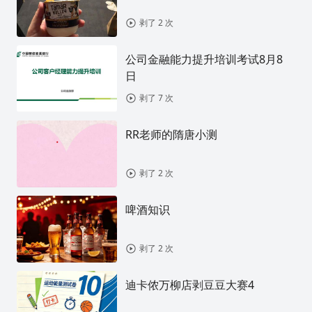
剥了 2 次
公司金融能力提升培训考试8月8
日
剥了 7 次
RR老师的隋唐小测
剥了 2 次
啤酒知识
剥了 2 次
迪卡侬万柳店剥豆豆大赛4