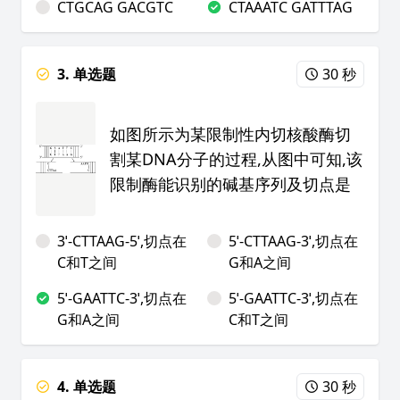
CTGCAG GACGTC
CTAAATC GATTTAG
3. 单选题
30 秒
如图所示为某限制性内切核酸酶切
割某DNA分子的过程,从图中可知,该
限制酶能识别的碱基序列及切点是
3ˈ-CTTAAG-5ˈ,切点在
5ˈ-CTTAAG-3ˈ,切点在
C和T之间
G和A之间
5ˈ-GAATTC-3ˈ,切点在
5ˈ-GAATTC-3ˈ,切点在
G和A之间
C和T之间
4. 单选题
30 秒