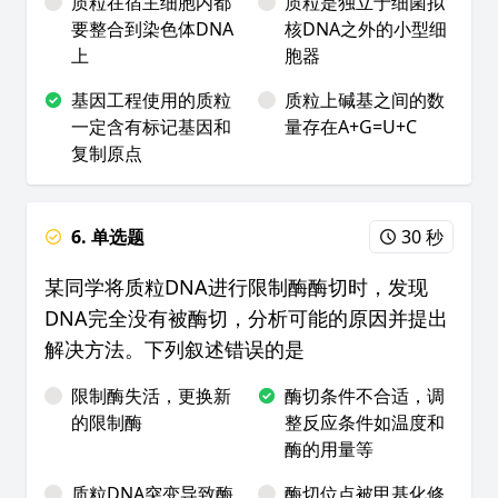
质粒在宿主细胞内都
质粒是独立于细菌拟
要整合到染色体DNA
核DNA之外的小型细
上
胞器
基因工程使用的质粒
质粒上碱基之间的数
一定含有标记基因和
量存在A+G=U+C
复制原点
6. 单选题
30 秒
某同学将质粒DNA进行限制酶酶切时，发现
DNA完全没有被酶切，分析可能的原因并提出
解决方法。下列叙述错误的是
限制酶失活，更换新
酶切条件不合适，调
的限制酶
整反应条件如温度和
酶的用量等
质粒DNA突变导致酶
酶切位点被甲基化修