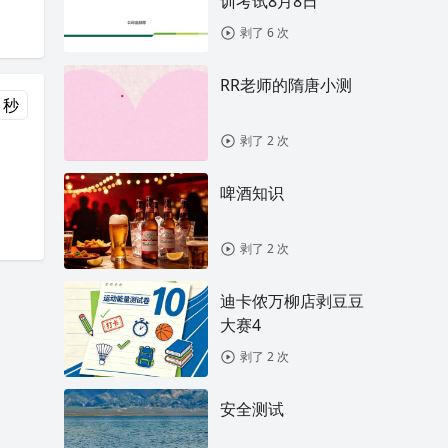
训考试8月8日
剥了 6 次
RR老师的隋唐小测
 秒
剥了 2 次
啤酒知识
剥了 2 次
迪卡侬万柳店剥豆豆
大赛4
剥了 2 次
安全测试