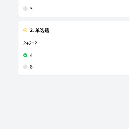
3
2. 单选题
2+2=?
4
8