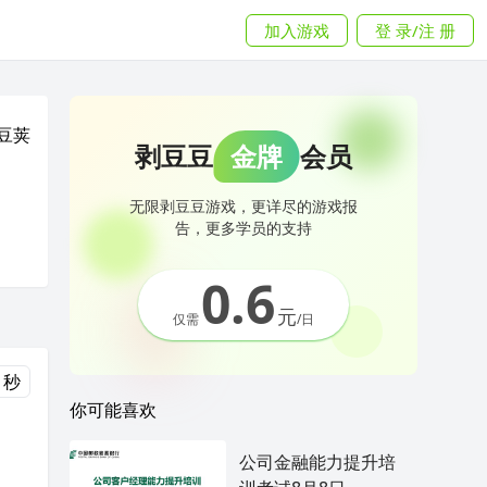
加入游戏
登 录/注 册
豆荚
剥豆豆
金牌
会员
无限剥豆豆游戏，更详尽的游戏报
告，更多学员的支持
0.6
元
仅需
/日
 秒
你可能喜欢
公司金融能力提升培