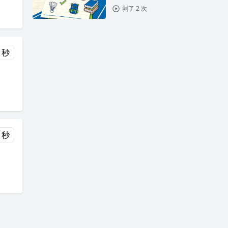
剥了 2 次
 秒
 秒