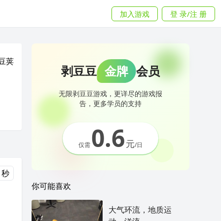
加入游戏
登 录/注 册
豆荚
剥豆豆
金牌
会员
无限剥豆豆游戏，更详尽的游戏报
告，更多学员的支持
0.6
元
仅需
/日
 秒
你可能喜欢
大气环流，地质运