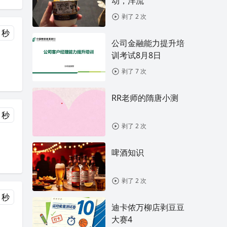
动，洋流
剥了 2 次
 秒
公司金融能力提升培
训考试8月8日
剥了 7 次
RR老师的隋唐小测
 秒
剥了 2 次
啤酒知识
剥了 2 次
 秒
迪卡侬万柳店剥豆豆
大赛4