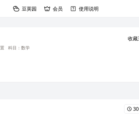
豆荚园
会员
使用说明
收藏
置
科目：数学
30