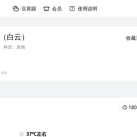
豆荚园
会员
使用说明
习（白云）
收藏
科目：其他
-04
18
37℃左右