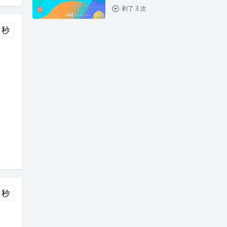
剥了 3 次
0 秒
 秒