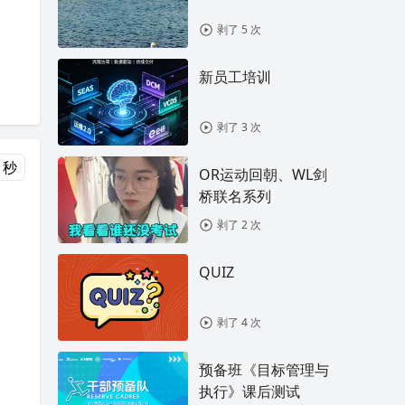
剥了 5 次
新员工培训
剥了 3 次
0 秒
OR运动回朝、WL剑
桥联名系列
剥了 2 次
QUIZ
剥了 4 次
预备班《目标管理与
执行》课后测试