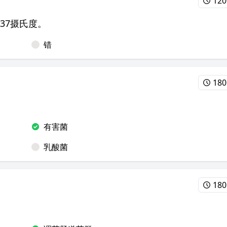
12
37摄氏度。
错
18
有害菌
乳酸菌
18