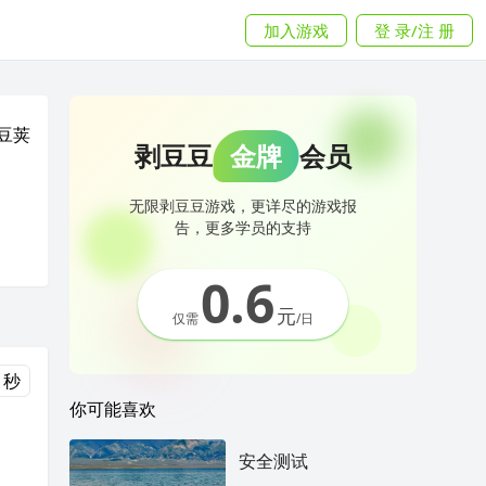
加入游戏
登 录/注 册
豆荚
剥豆豆
金牌
会员
无限剥豆豆游戏，更详尽的游戏报
告，更多学员的支持
0.6
元
仅需
/日
0 秒
你可能喜欢
安全测试