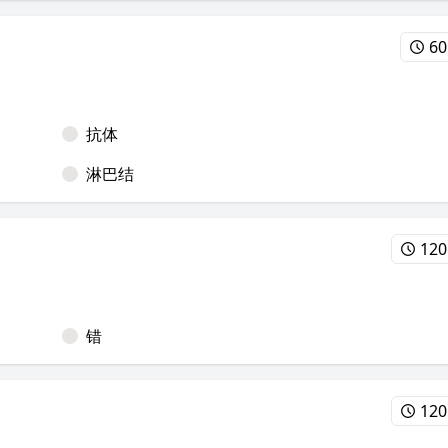
60
抗体
淋巴结
12
错
12