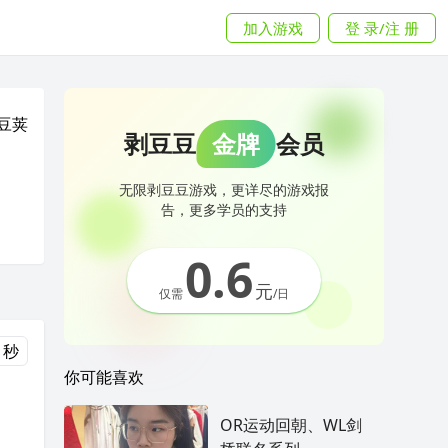
加入游戏
登 录/注 册
豆荚
剥豆豆
金牌
会员
无限剥豆豆游戏，更详尽的游戏报
告，更多学员的支持
0.6
元
仅需
/日
 秒
你可能喜欢
OR运动回朝、WL剑