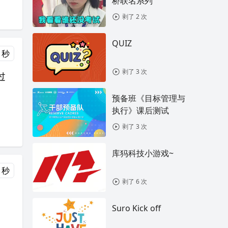
桥联名系列
剥了 2 次
QUIZ
 秒
剥了 3 次
过
预备班《目标管理与
执行》课后测试
剥了 3 次
库犸科技小游戏~
 秒
剥了 6 次
Suro Kick off