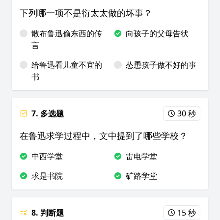
下列哪一项不是衍太太做的坏事？
散布鲁迅偷东西的传
向孩子的父母告状
言
给鲁迅看儿童不宜的
怂恿孩子做不好的事
书
7. 多选题
30 秒
在鲁迅求学过程中，文中提到了哪些学校？
中西学堂
雷电学堂
求是书院
矿路学堂
8. 判断题
15 秒