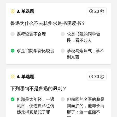
3. 单选题
20 秒
鲁迅为什么不去杭州求是书院读书？
课程设置不合理
求是书院的同学傲
慢，看不起人
求是书院学费比较贵
学校乌烟瘴气，学不
到东西
4. 单选题
30 秒
下列哪句不是鲁迅的讽刺？
但那是太年轻，一遇
但前回的名医的脸是
流言，便连自己也仿
圆而胖的，他却长而
佛觉得真是犯了罪
胖了：这一点颇不