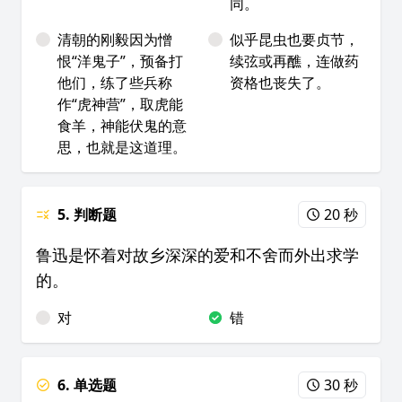
同。
清朝的刚毅因为憎
似乎昆虫也要贞节，
恨“洋鬼子”，预备打
续弦或再醮，连做药
他们，练了些兵称
资格也丧失了。
作“虎神营”，取虎能
食羊，神能伏鬼的意
思，也就是这道理。
5. 判断题
20 秒
鲁迅是怀着对故乡深深的爱和不舍而外出求学
的。
对
错
6. 单选题
30 秒