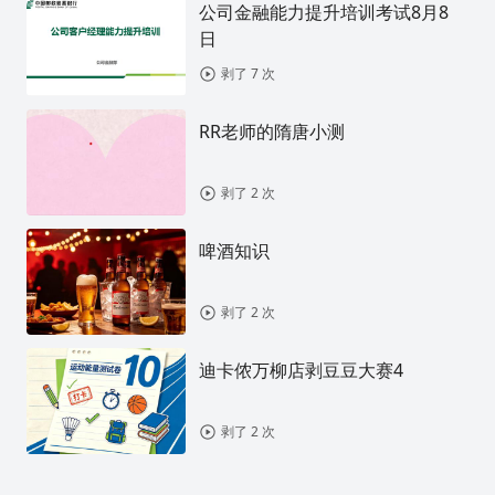
公司金融能力提升培训考试8月8
日
剥了 7 次
RR老师的隋唐小测
剥了 2 次
啤酒知识
剥了 2 次
迪卡侬万柳店剥豆豆大赛4
剥了 2 次