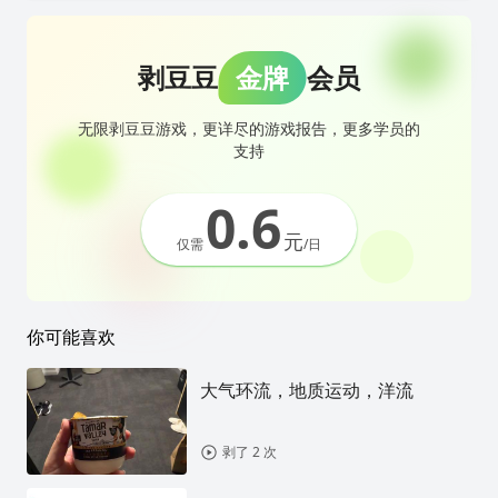
剥豆豆
金牌
会员
无限剥豆豆游戏，更详尽的游戏报告，更多学员的
支持
0.6
元
仅需
/日
你可能喜欢
大气环流，地质运动，洋流
剥了 2 次