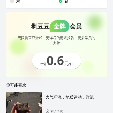
对
错
剥豆豆
金牌
会员
无限剥豆豆游戏，更详尽的游戏报告，更多学员的
支持
0.6
元
仅需
/日
你可能喜欢
大气环流，地质运动，洋流
剥了 2 次