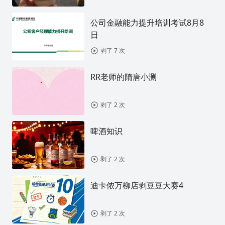
公司金融能力提升培训考试8月8
日
剥了 7 次
RR老师的隋唐小测
剥了 2 次
啤酒知识
剥了 2 次
迪卡侬万柳店剥豆豆大赛4
剥了 2 次