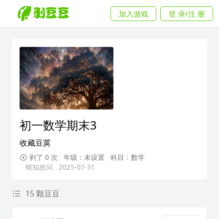
加入游戏
登 录/注 册
初一数学期末3
收藏豆荚
剥了 0 次
年级：未设置
科目：数学
铭知故问
2025-07-31
15 颗豆豆