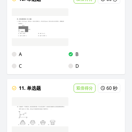
A
B
C
D
11. 单选题
60 秒
双倍得分