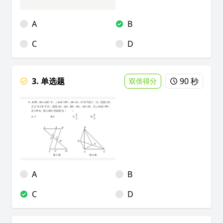
A
B
C
D
3. 单选题
90 秒
双倍得分
A
B
C
D