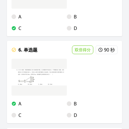
A
B
C
D
6. 单选题
90 秒
双倍得分
A
B
C
D