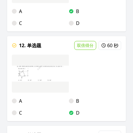
A
B
C
D
12. 单选题
60 秒
双倍得分
A
B
C
D