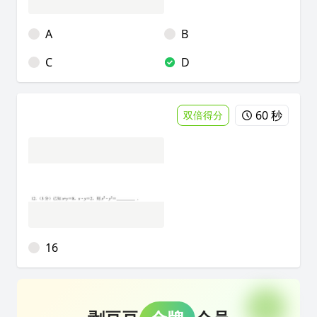
A
B
C
D
60 秒
双倍得分
16