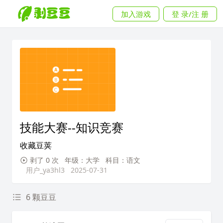
加入游戏
登 录/注 册
技能大赛--知识竞赛
收藏豆荚
剥了 0 次
年级：大学
科目：语文
用户_ya3hl3
2025-07-31
6 颗豆豆