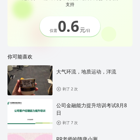
支持
0.6
元
仅需
/日
你可能喜欢
大气环流，地质运动，洋流
剥了 2 次
公司金融能力提升培训考试8月8
日
剥了 7 次
RR老师的隋唐小测