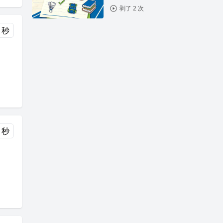
剥了 2 次
 秒
 秒