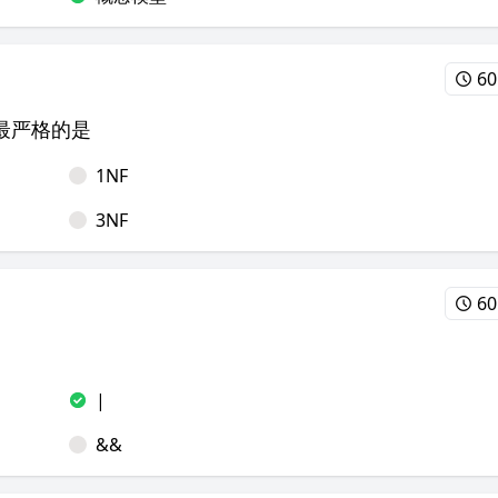
60
最严格的是
1NF
3NF
60
|
&&