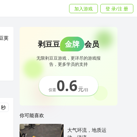
加入游戏
登 录/注 册
豆荚
剥豆豆
金牌
会员
无限剥豆豆游戏，更详尽的游戏报
告，更多学员的支持
0.6
元
仅需
/日
 秒
你可能喜欢
大气环流，地质运