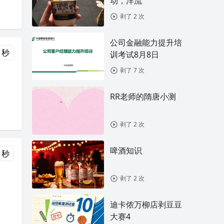
动，洋流
剥了 2 次
公司金融能力提升培
 秒
训考试8月8日
剥了 7 次
RR老师的隋唐小测
剥了 2 次
啤酒知识
 秒
剥了 2 次
迪卡侬万柳店剥豆豆
大赛4