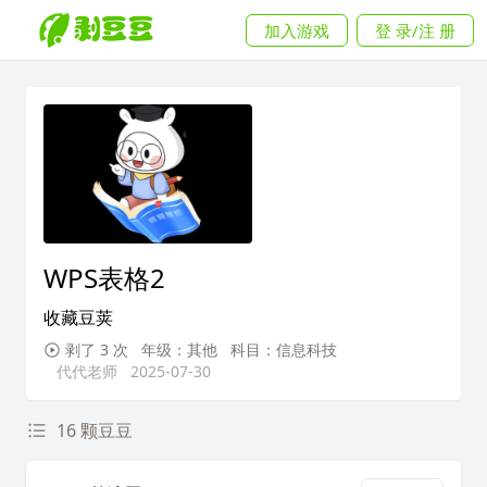
加入游戏
登 录/注 册
WPS表格2
收藏豆荚
剥了 3 次
年级：其他
科目：信息科技
代代老师
2025-07-30
16 颗豆豆