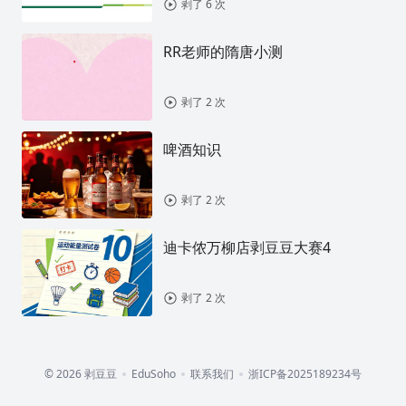
剥了 6 次
RR老师的隋唐小测
剥了 2 次
啤酒知识
剥了 2 次
迪卡侬万柳店剥豆豆大赛4
剥了 2 次
© 2026 剥豆豆
EduSoho
联系我们
浙ICP备2025189234号