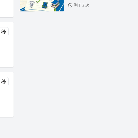
剥了 2 次
 秒
 秒