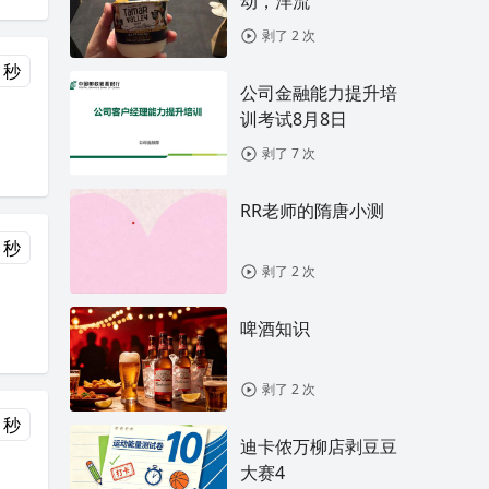
动，洋流
剥了 2 次
 秒
公司金融能力提升培
训考试8月8日
剥了 7 次
RR老师的隋唐小测
 秒
剥了 2 次
啤酒知识
剥了 2 次
 秒
迪卡侬万柳店剥豆豆
大赛4