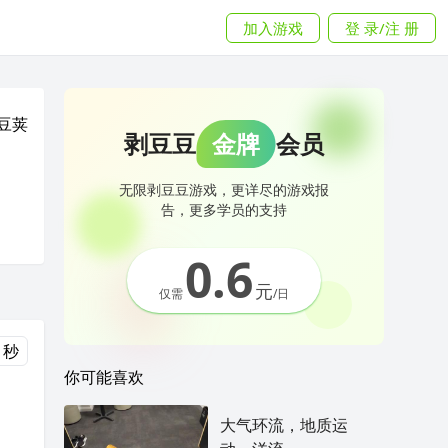
加入游戏
登 录/注 册
豆荚
剥豆豆
金牌
会员
无限剥豆豆游戏，更详尽的游戏报
告，更多学员的支持
0.6
元
仅需
/日
 秒
你可能喜欢
大气环流，地质运