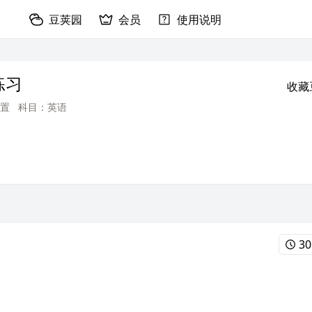
豆荚园
会员
使用说明
练习
收藏
置
科目：英语
30