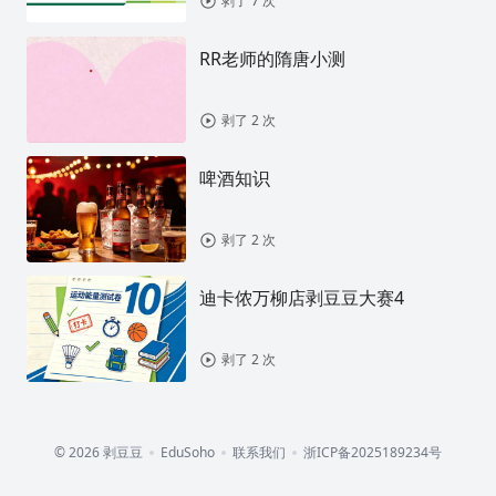
剥了 7 次
RR老师的隋唐小测
剥了 2 次
啤酒知识
剥了 2 次
迪卡侬万柳店剥豆豆大赛4
剥了 2 次
© 2026 剥豆豆
EduSoho
联系我们
浙ICP备2025189234号