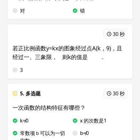
对
错
30 秒
若正比例函数y=kx的图象经过点A(k，9)，且
经过一、三象限， 则k的值是 .
3
5. 多选题
30 秒
一次函数的结构特征有哪些？
k≠0
x 的次数是1
常数项ｂ可以为一切
b≠0