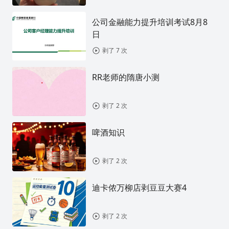
公司金融能力提升培训考试8月8
日
剥了 7 次
RR老师的隋唐小测
剥了 2 次
啤酒知识
剥了 2 次
迪卡侬万柳店剥豆豆大赛4
剥了 2 次