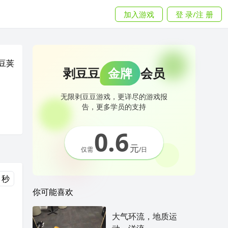
加入游戏
登 录/注 册
豆荚
剥豆豆
金牌
会员
无限剥豆豆游戏，更详尽的游戏报
告，更多学员的支持
0.6
元
仅需
/日
 秒
你可能喜欢
大气环流，地质运