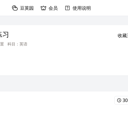
豆荚园
会员
使用说明
练习
收藏
置
科目：英语
30