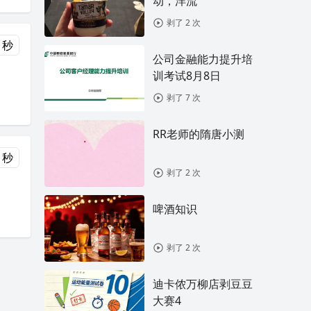
动，洋流
剥了 2 次
 秒
公司金融能力提升培
训考试8月8日
剥了 7 次
RR老师的隋唐小测
 秒
剥了 2 次
啤酒知识
剥了 2 次
迪卡侬万柳店剥豆豆
大赛4