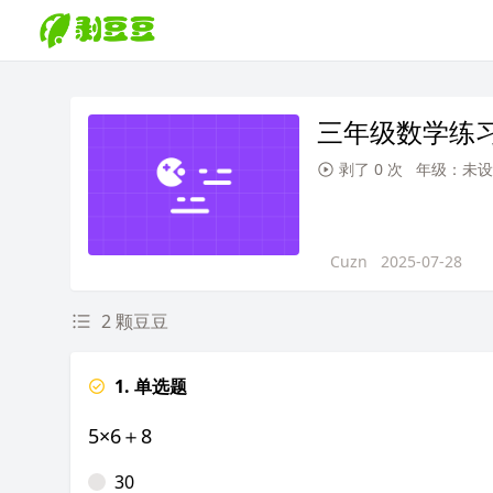
三年级数学练
剥了 0 次
年级：未设
Cuzn
2025-07-28
2 颗豆豆
1. 单选题
5×6＋8
30