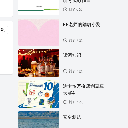
训考试8月8日
剥了 6 次
RR老师的隋唐小测
 秒
剥了 2 次
啤酒知识
剥了 2 次
迪卡侬万柳店剥豆豆
大赛4
剥了 2 次
安全测试