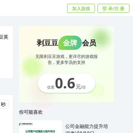
加入游戏
登 录/注 册
豆荚
剥豆豆
金牌
会员
无限剥豆豆游戏，更详尽的游戏报
告，更多学员的支持
0.6
元
仅需
/日
 秒
你可能喜欢
公司金融能力提升培