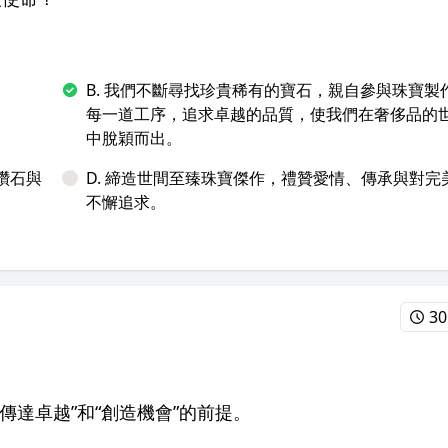
B. 我們不斷尋找珍貴稀有的寶石，親自參與珠寶製
每一道工序，追求卓越的品質，使我們在奢侈品的
中脫穎而出。
鑽石與
D. 締造世間至臻珠寶傑作，禮贊愛情、傳承與對完
不懈追求。
30
達卓越”和“創造機會”的前提。