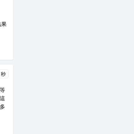
結果
 秒
等
這
多