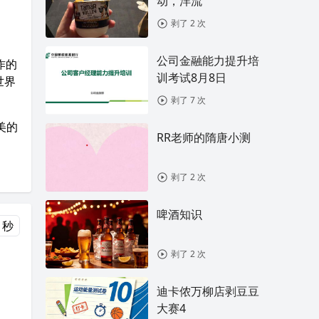
动，洋流
剥了 2 次
公司金融能力提升培
作的
训考试8月8日
世界
剥了 7 次
美的
RR老师的隋唐小测
剥了 2 次
啤酒知识
 秒
剥了 2 次
迪卡侬万柳店剥豆豆
大赛4