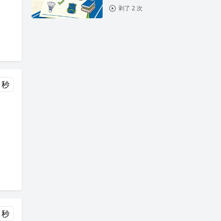
剥了 2 次
 秒
 秒