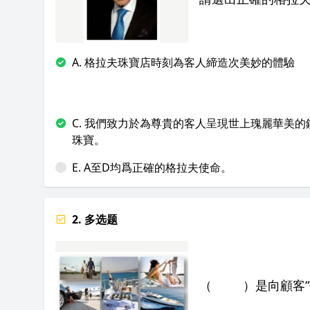
A. 格拉夫珠寶店時刻為客人締造次美妙的體驗
C. 我們致力於為尊貴的客人呈現世上瑰麗華美的
珠寶。
E. A至D均爲正確的格拉夫使命。
2. 多选题
（ ）是向顧客“傳