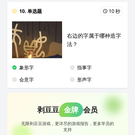
10. 单选题
10 秒
右边的字属于哪种造字
法？
象形字
指事字
会意字
形声字
剥豆豆
金牌
会员
无限剥豆豆游戏，更详尽的游戏报告，更多学员的
支持