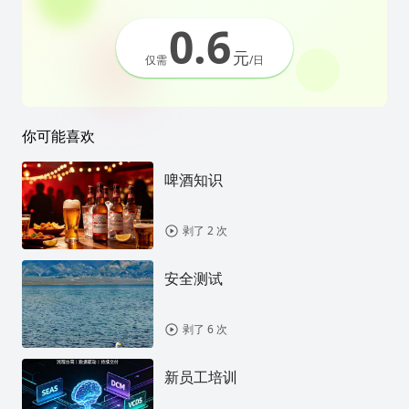
0.6
元
仅需
/日
你可能喜欢
啤酒知识
剥了 2 次
安全测试
剥了 6 次
新员工培训