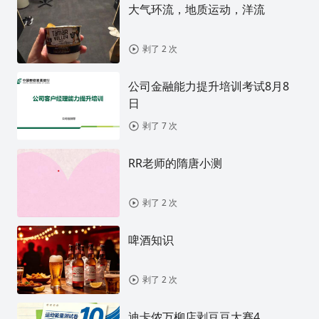
大气环流，地质运动，洋流
剥了 2 次
公司金融能力提升培训考试8月8
日
剥了 7 次
RR老师的隋唐小测
剥了 2 次
啤酒知识
剥了 2 次
迪卡侬万柳店剥豆豆大赛4