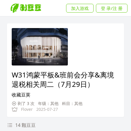
加入游戏
登 录/注 册
W31鸿蒙平板&班前会分享&离境
退税相关周二（7月29日）
收藏豆荚
剥了 3 次
年级：其他
科目：其他
Flover
2025-07-27
14 颗豆豆