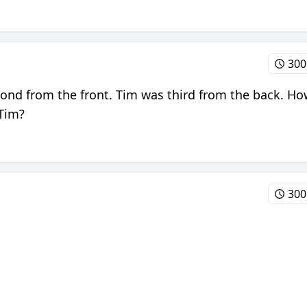
30
cond from the front. Tim was third from the back. H
Tim?
30