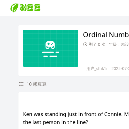
Ordinal Numb
剥了 0 次
年级：未设
用户_slhk1r
2025-07-
10 颗豆豆
Ken was standing just in front of Connie.
the last person in the line?