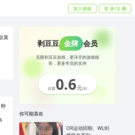
加入游戏
登 录/注 册
豆荚
剥豆豆
金牌
会员
无限剥豆豆游戏，更详尽的游戏报
告，更多学员的支持
0.6
元
仅需
/日
0 秒
你可能喜欢
s
OR运动回朝、WL剑