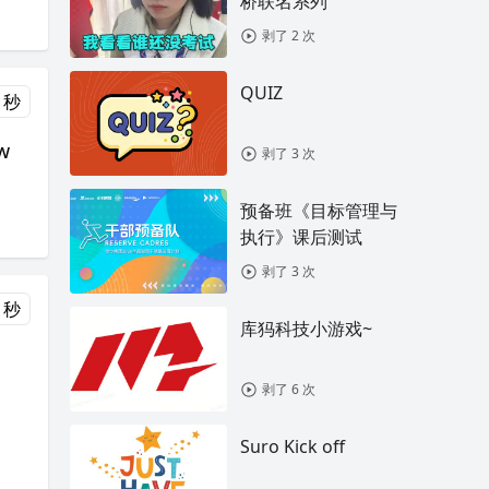
桥联名系列
剥了 2 次
QUIZ
0 秒
ow
剥了 3 次
预备班《目标管理与
执行》课后测试
剥了 3 次
0 秒
库犸科技小游戏~
剥了 6 次
Suro Kick off