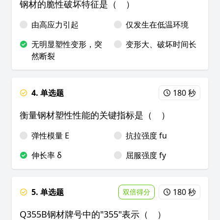
钢材的脆性破坏特征是（ ）
由高应力引起
仅发生在低温环境
无明显塑性变形，突
变形大、破坏时间长
然断裂
4. 单选题
180 秒
衡量钢材塑性性能的关键指标是（ ）
弹性模量 E
抗拉强度 fu
伸长率 δ
屈服强度 fy
5. 单选题
180 秒
双倍得分
Q355B钢材牌号中的"355"表示（ ）