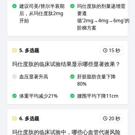
建议司美/替尔半衰期
玛仕度肽的剂量递增需
后，从玛仕度肽2mg
要遵
开始
循'2mg→4mg→6mg'的
阶梯方案
5. 多选题
15 秒
玛仕度肽的临床试验结果显示哪些显著效果？
血压显著升高
肝脏脂肪含量下降
80%
体重平均减少21%
腰围平均下降11cm
6. 多选题
20 秒
玛仕度肽的临床试验中，哪些心血管代谢风险