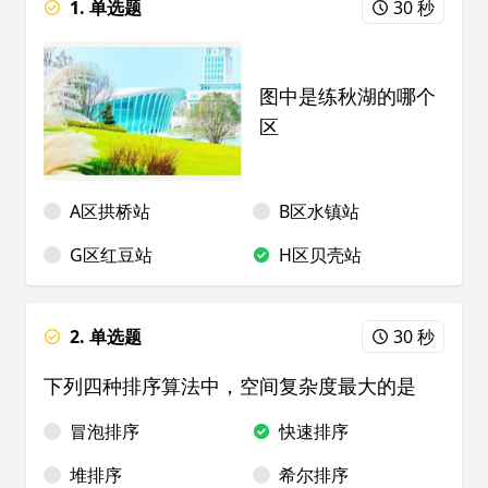
1. 单选题
30 秒
图中是练秋湖的哪个
区
A区拱桥站
B区水镇站
G区红豆站
H区贝壳站
2. 单选题
30 秒
下列四种排序算法中，空间复杂度最大的是
冒泡排序
快速排序
堆排序
希尔排序