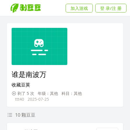
加入游戏
登 录/注 册
谁是南波万
收藏豆荚
剥了 5 次
年级：其他
科目：其他
ttt40
2025-07-25
10 颗豆豆