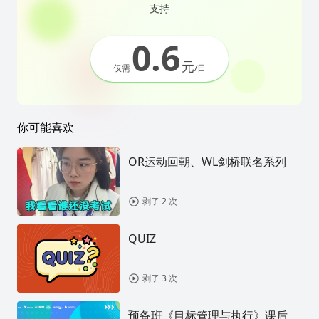
支持
0.6
元
仅需
/日
你可能喜欢
OR运动回朝、WL剑桥联名系列
剥了 2 次
QUIZ
剥了 3 次
预备班《目标管理与执行》课后