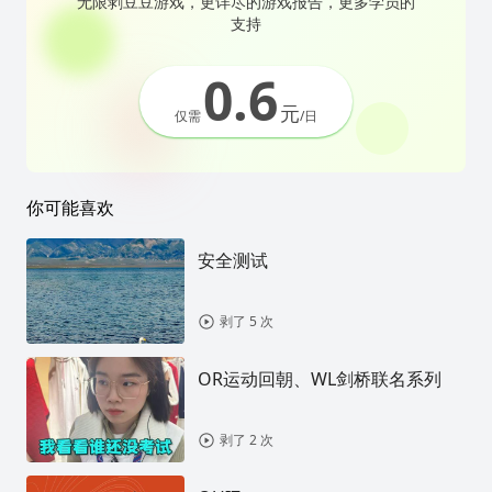
无限剥豆豆游戏，更详尽的游戏报告，更多学员的
支持
0.6
元
仅需
/日
你可能喜欢
安全测试
剥了 5 次
OR运动回朝、WL剑桥联名系列
剥了 2 次