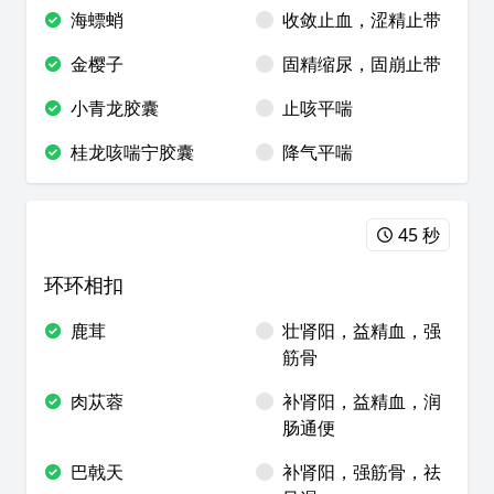
海螵蛸
收敛止血，涩精止带
金樱子
固精缩尿，固崩止带
小青龙胶囊
止咳平喘
桂龙咳喘宁胶囊
降气平喘
45 秒
环环相扣
鹿茸
壮肾阳，益精血，强
筋骨
肉苁蓉
补肾阳，益精血，润
肠通便
巴戟天
补肾阳，强筋骨，祛