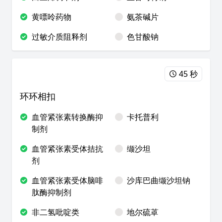
黄嘌呤药物
氨茶碱片
过敏介质阻释剂
色甘酸钠
45 秒
环环相扣
血管紧张素转换酶抑
卡托普利
制剂
血管紧张素受体拮抗
缬沙坦
剂
血管紧张素受体脑啡
沙库巴曲缬沙坦钠
肽酶抑制剂
非二氢吡啶类
地尔硫䓬