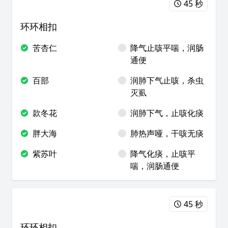
45 秒
环环相扣
苦杏仁
降气止咳平喘，润肠
通便
百部
润肺下气止咳，杀虫
灭虱
款冬花
润肺下气，止咳化痰
胖大海
肺热声哑，干咳无痰
紫苏叶
降气化痰，止咳平
喘，润肠通便
45 秒
环环相扣