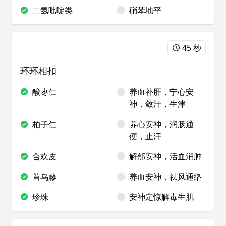
二氢吡啶类
硝苯地平
45 秒
环环相扣
酸枣仁
养血补肝，宁心安
神，敛汗，生津
柏子仁
养心安神，润肠通
便，止汗
合欢皮
解郁安神，活血消肿
首乌藤
养血安神，祛风通络
珍珠
安神定惊解毒生肌