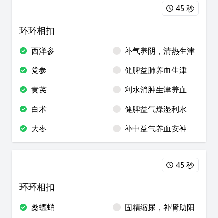
45 秒
环环相扣
西洋参
补气养阴，清热生津
党参
健脾益肺养血生津
黄芪
利水消肿生津养血
白术
健脾益气燥湿利水
大枣
补中益气养血安神
45 秒
环环相扣
桑螵蛸
固精缩尿，补肾助阳