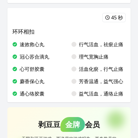
45 秒
环环相扣
速效救心丸
行气活血，祛瘀止痛
冠心苏合滴丸
理气宽胸止痛
心可舒胶囊
活血化瘀，行气止痛
麝香保心丸
芳香温通，益气强心
通心络胶囊
益气活血，通络止痛
剥豆豆
金牌
会员