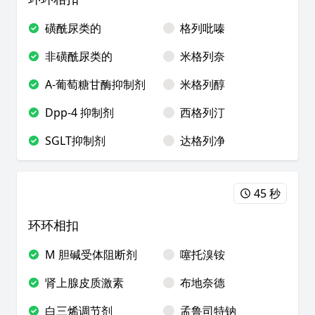
磺酰尿类的
格列吡嗪
非磺酰尿类的
米格列奈
A-葡萄糖甘酶抑制剂
米格列醇
Dpp-4 抑制剂
西格列汀
SGLT抑制剂
达格列净
45 秒
环环相扣
M 胆碱受体阻断剂
噻托溴铵
肾上腺皮质激素
布地奈德
白三烯调节剂
孟鲁司特钠