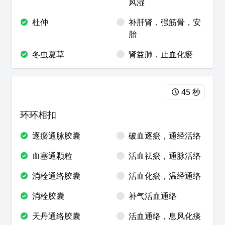
风湿
杜仲
补肝肾，强筋骨，安
胎
冬虫夏草
肾益肺，止血化瘀
45 秒
环环相扣
逐瘀通脉胶囊
破血逐瘀，通经活络
血塞通颗粒
活血祛瘀，通脉活络
消栓通络胶囊
活血化瘀，温经通络
消栓胶囊
补气活血通络
天丹通络胶囊
活血通络，息风化痰